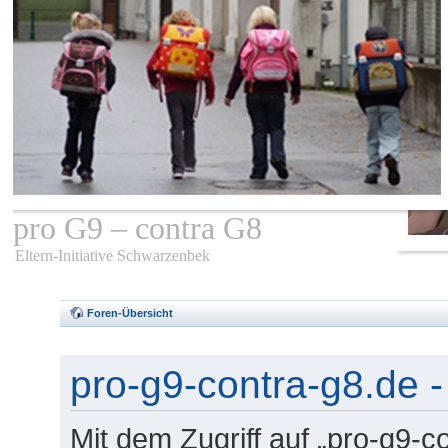
pro G9 – contra G8
Eltern-Initiative Schwarzenbek
Foren-Übersicht
pro-g9-contra-g8.de -
Mit dem Zugriff auf „pro-g9-c