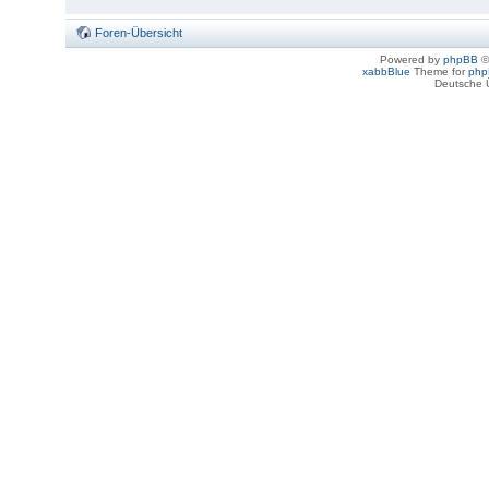
Foren-Übersicht
Powered by
phpBB
©
xabbBlue
Theme for
php
Deutsche 