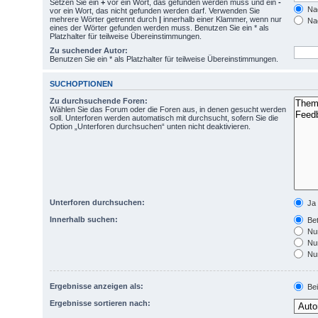
Setzen Sie ein
+
vor ein Wort, das gefunden werden muss und ein
-
Nac
vor ein Wort, das nicht gefunden werden darf. Verwenden Sie
mehrere Wörter getrennt durch
|
innerhalb einer Klammer, wenn nur
Nac
eines der Wörter gefunden werden muss. Benutzen Sie ein * als
Platzhalter für teilweise Übereinstimmungen.
Zu suchender Autor:
Benutzen Sie ein * als Platzhalter für teilweise Übereinstimmungen.
SUCHOPTIONEN
Zu durchsuchende Foren:
Wählen Sie das Forum oder die Foren aus, in denen gesucht werden
soll. Unterforen werden automatisch mit durchsucht, sofern Sie die
Option „Unterforen durchsuchen“ unten nicht deaktivieren.
Unterforen durchsuchen:
Ja
Innerhalb suchen:
Bet
Nur
Nur
Nur
Ergebnisse anzeigen als:
Bei
Ergebnisse sortieren nach: