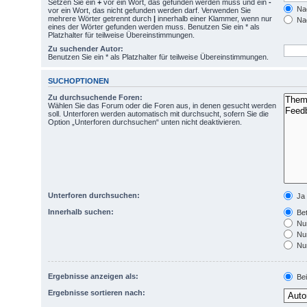
Setzen Sie ein
+
vor ein Wort, das gefunden werden muss und ein
-
Nac
vor ein Wort, das nicht gefunden werden darf. Verwenden Sie
mehrere Wörter getrennt durch
|
innerhalb einer Klammer, wenn nur
Nac
eines der Wörter gefunden werden muss. Benutzen Sie ein * als
Platzhalter für teilweise Übereinstimmungen.
Zu suchender Autor:
Benutzen Sie ein * als Platzhalter für teilweise Übereinstimmungen.
SUCHOPTIONEN
Zu durchsuchende Foren:
Wählen Sie das Forum oder die Foren aus, in denen gesucht werden
soll. Unterforen werden automatisch mit durchsucht, sofern Sie die
Option „Unterforen durchsuchen“ unten nicht deaktivieren.
Unterforen durchsuchen:
Ja
Innerhalb suchen:
Bet
Nur
Nur
Nur
Ergebnisse anzeigen als:
Bei
Ergebnisse sortieren nach: