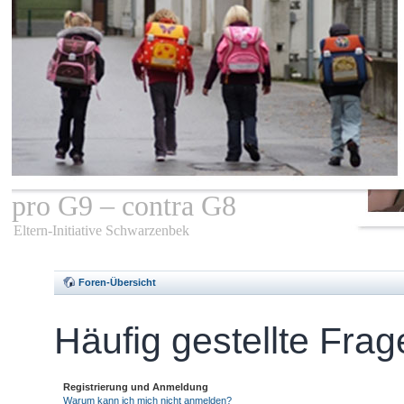
pro G9 – contra G8
Eltern-Initiative Schwarzenbek
Foren-Übersicht
Häufig gestellte Fra
Registrierung und Anmeldung
Warum kann ich mich nicht anmelden?