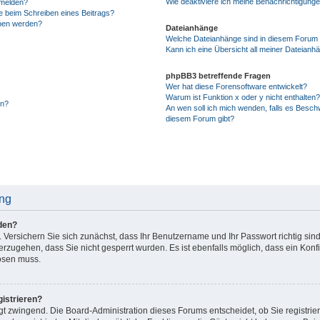
Wie deaktiviere ich meine Benachrichtigung
 melden?
e beim Schreiben eines Beitrags?
eben werden?
Dateianhänge
Welche Dateianhänge sind in diesem Forum 
Kann ich eine Übersicht all meiner Dateianh
phpBB3 betreffende Fragen
Wer hat diese Forensoftware entwickelt?
Warum ist Funktion x oder y nicht enthalten
en?
An wen soll ich mich wenden, falls es Besch
diesem Forum gibt?
ung
den?
. Versichern Sie sich zunächst, dass Ihr Benutzername und Ihr Passwort richtig sind
herzugehen, dass Sie nicht gesperrt wurden. Es ist ebenfalls möglich, dass ein Kon
lösen muss.
istrieren?
ngt zwingend. Die Board-Administration dieses Forums entscheidet, ob Sie registrie