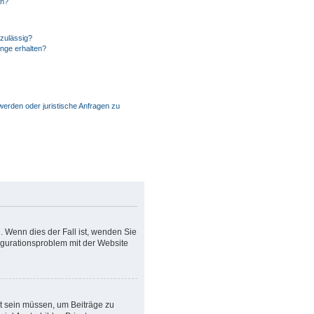
en?
zulässig?
änge erhalten?
?
werden oder juristische Anfragen zu
. Wenn dies der Fall ist, wenden Sie
figurationsproblem mit der Website
rt sein müssen, um Beiträge zu