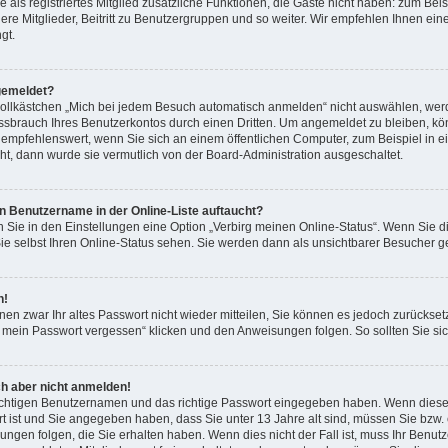
e als registriertes Mitglied zusätzliche Funktionen, die Gäste nicht haben: zum Beisp
re Mitglieder, Beitritt zu Benutzergruppen und so weiter. Wir empfehlen Ihnen eine
gt.
gemeldet?
llkästchen „Mich bei jedem Besuch automatisch anmelden“ nicht auswählen, werde
ssbrauch Ihres Benutzerkontos durch einen Dritten. Um angemeldet zu bleiben, k
 empfehlenswert, wenn Sie sich an einem öffentlichen Computer, zum Beispiel in e
eht, dann wurde sie vermutlich von der Board-Administration ausgeschaltet.
n Benutzername in der Online-Liste auftaucht?
n Sie in den Einstellungen eine Option „Verbirg meinen Online-Status“. Wenn Sie d
e selbst Ihren Online-Status sehen. Sie werden dann als unsichtbarer Besucher ge
n!
hnen zwar Ihr altes Passwort nicht wieder mitteilen, Sie können es jedoch zurücks
e mein Passwort vergessen“ klicken und den Anweisungen folgen. So sollten Sie s
ch aber nicht anmelden!
richtigen Benutzernamen und das richtige Passwort eingegeben haben. Wenn diese
rt ist und Sie angegeben haben, dass Sie unter 13 Jahre alt sind, müssen Sie bzw. e
en folgen, die Sie erhalten haben. Wenn dies nicht der Fall ist, muss Ihr Benutzer