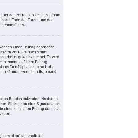
oder der Beitragsansicht. Es könnte
weils am Ende der Foren- und der
eilnehmen“, usw.
 können einen Beitrag bearbeiten,
renzten Zeitraum nach seiner
überarbeitet gekennzeichnet. Es wird
ch niemand auf Ihren Beitrag
e es für nötig halten, eine Notiz
schen können, wenn bereits jemand
lichen Bereich entwerfen. Nachdem
eren. Sie können eine Signatur auch
Sie einen einzelnen Beitrag dennoch
vieren.
e erstellen“ unterhalb des