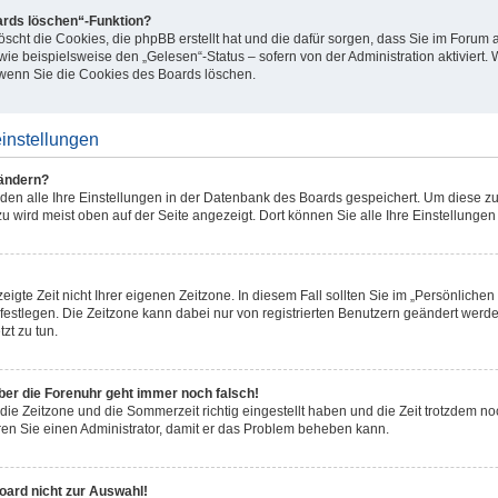
ards löschen“-Funktion?
öscht die Cookies, die phpBB erstellt hat und die dafür sorgen, dass Sie im Foru
wie beispielsweise den „Gelesen“-Status – sofern von der Administration aktiviert
wenn Sie die Cookies des Boards löschen.
instellungen
 ändern?
rden alle Ihre Einstellungen in der Datenbank des Boards gespeichert. Um diese z
zu wird meist oben auf der Seite angezeigt. Dort können Sie alle Ihre Einstellungen
igte Zeit nicht Ihrer eigenen Zeitzone. In diesem Fall sollten Sie im „Persönlichen
.) festlegen. Die Zeitzone kann dabei nur von registrierten Benutzern geändert werde
tzt zu tun.
 aber die Forenuhr geht immer noch falsch!
die Zeitzone und die Sommerzeit richtig eingestellt haben und die Zeit trotzdem noc
eren Sie einen Administrator, damit er das Problem beheben kann.
oard nicht zur Auswahl!