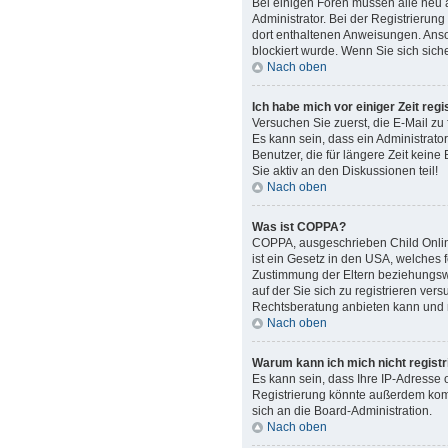
Bei einigen Foren müssen alle neu a
Administrator. Bei der Registrierung
dort enthaltenen Anweisungen. Anso
blockiert wurde. Wenn Sie sich sich
Nach oben
Ich habe mich vor einiger Zeit reg
Versuchen Sie zuerst, die E-Mail zu
Es kann sein, dass ein Administrato
Benutzer, die für längere Zeit kein
Sie aktiv an den Diskussionen teil!
Nach oben
Was ist COPPA?
COPPA, ausgeschrieben Child Online
ist ein Gesetz in den USA, welches 
Zustimmung der Eltern beziehungswe
auf der Sie sich zu registrieren ver
Rechtsberatung anbieten kann und ni
Nach oben
Warum kann ich mich nicht registr
Es kann sein, dass Ihre IP-Adresse
Registrierung könnte außerdem komp
sich an die Board-Administration.
Nach oben