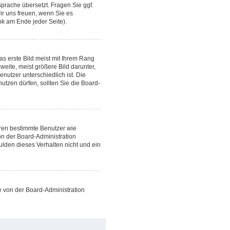
Sprache übersetzt. Fragen Sie ggf.
wir uns freuen, wenn Sie es
k am Ende jeder Seite).
s erste Bild meist mit Ihrem Rang
weite, meist größere Bild darunter,
enutzer unterschiedlich ist. Die
tzen dürfen, sollten Sie die Board-
ieren bestimmte Benutzer wie
on der Board-Administration
ulden dieses Verhalten nicht und ein
se von der Board-Administration