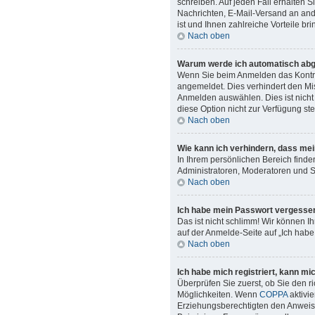
schreiben. Auf jeden Fall erhalten Si
Nachrichten, E-Mail-Versand an ande
ist und Ihnen zahlreiche Vorteile brin
Nach oben
Warum werde ich automatisch ab
Wenn Sie beim Anmelden das Kontro
angemeldet. Dies verhindert den Mi
Anmelden auswählen. Dies ist nicht
diese Option nicht zur Verfügung st
Nach oben
Wie kann ich verhindern, dass mei
In Ihrem persönlichen Bereich finde
Administratoren, Moderatoren und Si
Nach oben
Ich habe mein Passwort vergesse
Das ist nicht schlimm! Wir können I
auf der Anmelde-Seite auf „Ich hab
Nach oben
Ich habe mich registriert, kann mi
Überprüfen Sie zuerst, ob Sie den 
Möglichkeiten. Wenn
COPPA
aktivie
Erziehungsberechtigten den Anweisung