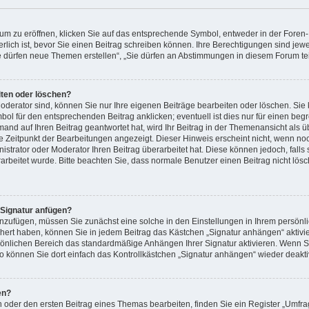
 zu eröffnen, klicken Sie auf das entsprechende Symbol, entweder in der Foren- 
derlich ist, bevor Sie einen Beitrag schreiben können. Ihre Berechtigungen sind je
„Sie dürfen neue Themen erstellen“, „Sie dürfen an Abstimmungen in diesem Forum t
iten oder löschen?
oderator sind, können Sie nur Ihre eigenen Beiträge bearbeiten oder löschen. Sie
ol für den entsprechenden Beitrag anklicken; eventuell ist dies nur für einen beg
mand auf Ihren Beitrag geantwortet hat, wird Ihr Beitrag in der Themenansicht als 
te Zeitpunkt der Bearbeitungen angezeigt. Dieser Hinweis erscheint nicht, wenn no
strator oder Moderator Ihren Beitrag überarbeitet hat. Diese können jedoch, falls si
rarbeitet wurde. Bitte beachten Sie, dass normale Benutzer einen Beitrag nicht lö
 Signatur anfügen?
anzufügen, müssen Sie zunächst eine solche in den Einstellungen in Ihrem persön
ichert haben, können Sie in jedem Beitrag das Kästchen „Signatur anhängen“ aktivi
sönlichen Bereich das standardmäßige Anhängen Ihrer Signatur aktivieren. Wenn 
o können Sie dort einfach das Kontrollkästchen „Signatur anhängen“ wieder deakti
en?
oder den ersten Beitrag eines Themas bearbeiten, finden Sie ein Register „Umfrag