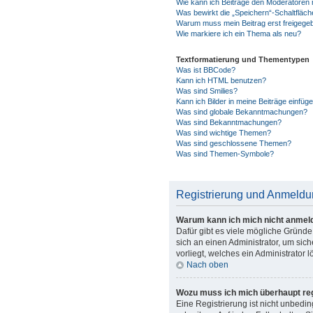
Wie kann ich Beiträge den Moderatoren
Was bewirkt die „Speichern“-Schaltfläch
Warum muss mein Beitrag erst freigeg
Wie markiere ich ein Thema als neu?
Textformatierung und Thementypen
Was ist BBCode?
Kann ich HTML benutzen?
Was sind Smilies?
Kann ich Bilder in meine Beiträge einfüg
Was sind globale Bekanntmachungen?
Was sind Bekanntmachungen?
Was sind wichtige Themen?
Was sind geschlossene Themen?
Was sind Themen-Symbole?
Registrierung und Anmeld
Warum kann ich mich nicht anmel
Dafür gibt es viele mögliche Gründe
sich an einen Administrator, um sic
vorliegt, welches ein Administrator 
Nach oben
Wozu muss ich mich überhaupt reg
Eine Registrierung ist nicht unbedi