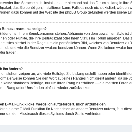
ntweder Ihre Sprache nicht installiert oder niemand hat das Forum bislang in Ihre 
hpaket, das Sie benötigen, installieren kann. Falls es noch nicht existiert, würden 
ationen dazu können auf der Website der phpBB Group gefunden werden (siehe Lin
em Benutzernamen anzeigen?
Bilder unter Ihrem Benutzernamen stehen. Abhängig von dem gewählten Style ist da
tchen oder Punkte, die Ihre Beitragszahl oder Ihren Status im Forum angeben. Das z
ndelt sich hierbei in der Regel um ein persönliches Bild, welches von Benutzer zu B
n, ob und wie die Benutzer Avatare benutzen können. Wenn Sie keinen Avatar benu
für fragen.
h ihn ändern?
n stehen, zeigen an, wie viele Beiträge Sie bislang erstellt haben oder identifiz
ormalerweise können Sie den Wortlaut eines Ranges nicht direkt ändern, da sie v
Sie keine sinnlosen Beiträge, nur um Ihren Rang zu erhöhen — die meisten Foren d
Ihren Rang unter Umständen einfach wieder zurücksetzen.
en E-Mail-Link klicke, werde ich aufgefordert, mich anzumelden.
 foreninterne E-Mail-Funktion für Nachrichten an andere Benutzer nutzen, falls die
me soll den Missbrauch dieses Systems durch Gäste verhindern.