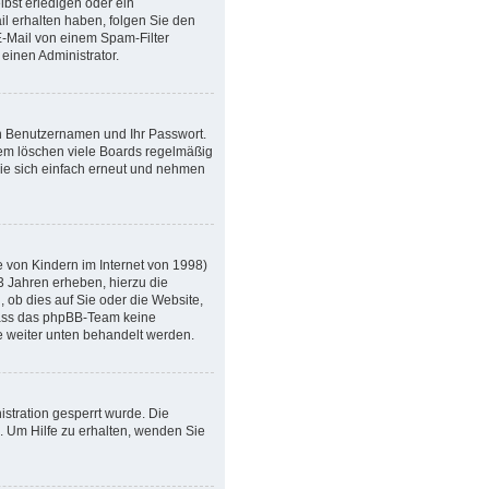
bst erledigen oder ein
ail erhalten haben, folgen Sie den
E-Mail von einem Spam-Filter
einen Administrator.
en Benutzernamen und Ihr Passwort.
dem löschen viele Boards regelmäßig
Sie sich einfach erneut und nehmen
 von Kindern im Internet von 1998)
3 Jahren erheben, hierzu die
ob dies auf Sie oder die Website,
, dass das phpBB-Team keine
ie weiter unten behandelt werden.
stration gesperrt wurde. Die
 Um Hilfe zu erhalten, wenden Sie