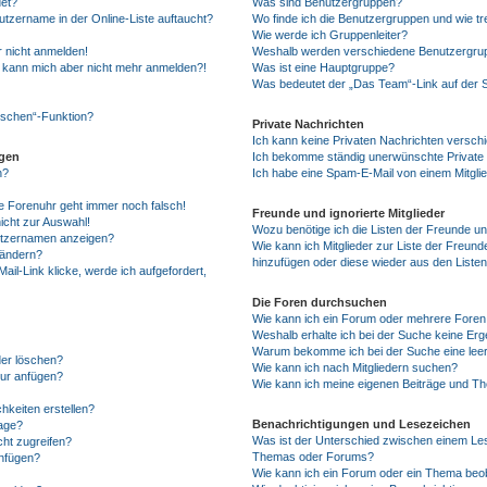
et?
Was sind Benutzergruppen?
tzername in der Online-Liste auftaucht?
Wo finde ich die Benutzergruppen und wie tre
Wie werde ich Gruppenleiter?
r nicht anmelden!
Weshalb werden verschiedene Benutzergrupp
rt, kann mich aber nicht mehr anmelden?!
Was ist eine Hauptgruppe?
Was bedeutet der „Das Team“-Link auf der S
löschen“-Funktion?
Private Nachrichten
Ich kann keine Privaten Nachrichten versch
ngen
Ich bekomme ständig unerwünschte Private 
n?
Ich habe eine Spam-E-Mail von einem Mitgli
die Forenuhr geht immer noch falsch!
Freunde und ignorierte Mitglieder
icht zur Auswahl!
Wozu benötige ich die Listen der Freunde und
nutzernamen anzeigen?
Wie kann ich Mitglieder zur Liste der Freunde
 ändern?
hinzufügen oder diese wieder aus den Liste
il-Link klicke, werde ich aufgefordert,
Die Foren durchsuchen
Wie kann ich ein Forum oder mehrere Fore
Weshalb erhalte ich bei der Suche keine Er
Warum bekomme ich bei der Suche eine leer
der löschen?
Wie kann ich nach Mitgliedern suchen?
tur anfügen?
Wie kann ich meine eigenen Beiträge und T
hkeiten erstellen?
Benachrichtigungen und Lesezeichen
rage?
Was ist der Unterschied zwischen einem Le
ht zugreifen?
Themas oder Forums?
nfügen?
Wie kann ich ein Forum oder ein Thema be