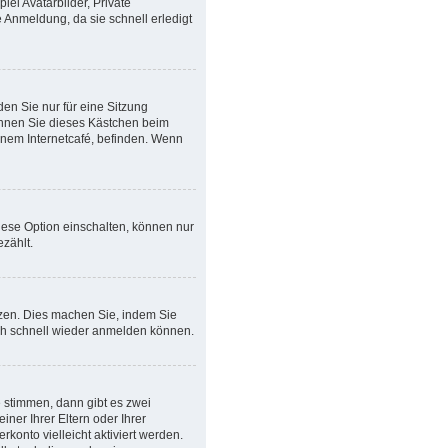
iel Avatarbilder, Private
 Anmeldung, da sie schnell erledigt
n Sie nur für eine Sitzung
önnen Sie dieses Kästchen beim
inem Internetcafé, befinden. Wenn
iese Option einschalten, können nur
zählt.
etzen. Dies machen Sie, indem Sie
ich schnell wieder anmelden können.
 stimmen, dann gibt es zwei
iner Ihrer Eltern oder Ihrer
konto vielleicht aktiviert werden.