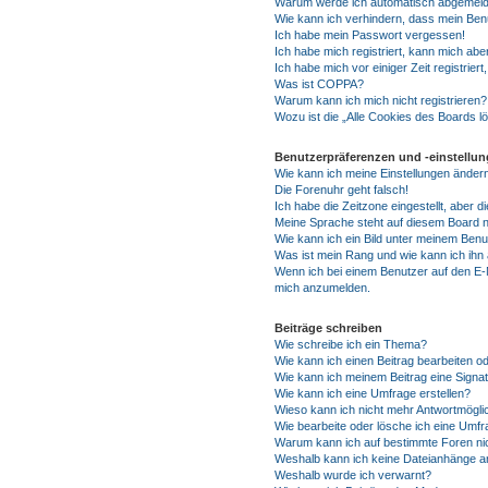
Warum werde ich automatisch abgemeld
Wie kann ich verhindern, dass mein Benu
Ich habe mein Passwort vergessen!
Ich habe mich registriert, kann mich abe
Ich habe mich vor einiger Zeit registrie
Was ist COPPA?
Warum kann ich mich nicht registrieren?
Wozu ist die „Alle Cookies des Boards 
Benutzerpräferenzen und -einstellu
Wie kann ich meine Einstellungen änder
Die Forenuhr geht falsch!
Ich habe die Zeitzone eingestellt, aber 
Meine Sprache steht auf diesem Board n
Wie kann ich ein Bild unter meinem Be
Was ist mein Rang und wie kann ich ihn
Wenn ich bei einem Benutzer auf den E-Ma
mich anzumelden.
Beiträge schreiben
Wie schreibe ich ein Thema?
Wie kann ich einen Beitrag bearbeiten o
Wie kann ich meinem Beitrag eine Signa
Wie kann ich eine Umfrage erstellen?
Wieso kann ich nicht mehr Antwortmöglic
Wie bearbeite oder lösche ich eine Umf
Warum kann ich auf bestimmte Foren nic
Weshalb kann ich keine Dateianhänge a
Weshalb wurde ich verwarnt?