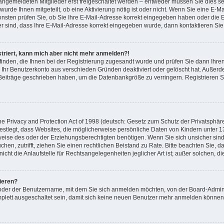
ngemeldeten Mitglieder erst freigeschaltet werden – entweder müssen Sie dies sel
 wurde Ihnen mitgeteilt, ob eine Aktivierung nötig ist oder nicht. Wenn Sie eine E-M
nsten prüfen Sie, ob Sie Ihre E-Mail-Adresse korrekt eingegeben haben oder die 
er sind, dass Ihre E-Mail-Adresse korrekt eingegeben wurde, dann kontaktieren Sie 
istriert, kann mich aber nicht mehr anmelden?!
 finden, die Ihnen bei der Registrierung zugesandt wurde und prüfen Sie dann Ihr
r Ihr Benutzerkonto aus verschieden Gründen deaktiviert oder gelöscht hat. Außer
e Beiträge geschrieben haben, um die Datenbankgröße zu verringern. Registrieren 
 Privacy and Protection Act of 1998 (deutsch: Gesetz zum Schutz der Privatsphäre
festlegt, dass Websites, die möglicherweise persönliche Daten von Kindern unter 1
ise des oder der Erziehungsberechtigten benötigen. Wenn Sie sich unsicher sind, 
suchen, zutrifft, ziehen Sie einen rechtlichen Beistand zu Rate. Bitte beachten Sie
cht die Anlaufstelle für Rechtsangelegenheiten jeglicher Art ist; außer solchen, d
ieren?
 oder der Benutzername, mit dem Sie sich anmelden möchten, von der Board-Admini
lett ausgeschaltet sein, damit sich keine neuen Benutzer mehr anmelden können.