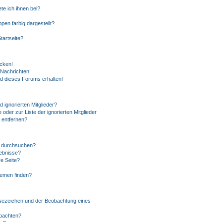
te ich ihnen bei?
en farbig dargestellt?
tartseite?
icken!
Nachrichten!
ed dieses Forums erhalten!
 ignorierten Mitglieder?
 oder zur Liste der ignorierten Mitglieder
n entfernen?
n durchsuchen?
gebnisse?
e Seite?
hemen finden?
sezeichen und der Beobachtung eines
obachten?