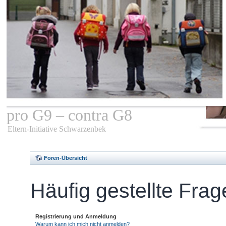
pro G9 – contra G8
Eltern-Initiative Schwarzenbek
Foren-Übersicht
Häufig gestellte Fra
Registrierung und Anmeldung
Warum kann ich mich nicht anmelden?