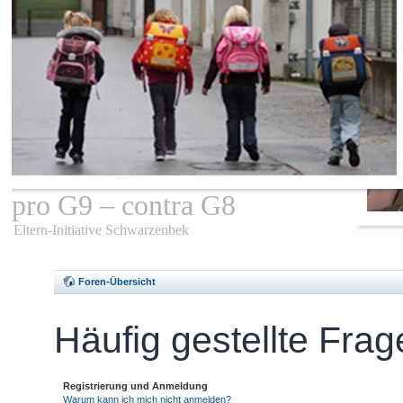
pro G9 – contra G8
Eltern-Initiative Schwarzenbek
Foren-Übersicht
Häufig gestellte Fra
Registrierung und Anmeldung
Warum kann ich mich nicht anmelden?