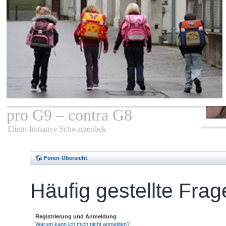
pro G9 – contra G8
Eltern-Initiative Schwarzenbek
Foren-Übersicht
Häufig gestellte Fra
Registrierung und Anmeldung
Warum kann ich mich nicht anmelden?